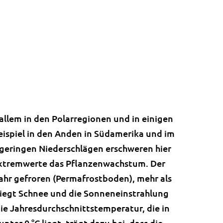
 allem in den Polarregionen und in einigen
ispiel in den Anden in Südamerika und im
geringen Niederschlägen erschweren hier
Extremwerte das Pflanzenwachstum. Der
ahr gefroren (Permafrostboden), mehr als
 liegt Schnee und die Sonneneinstrahlung
die Jahresdurchschnittstemperatur, die in
nter 0 °C liegt, trägt dazu bei, dass die