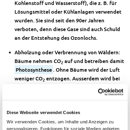
Kohlenstoff und Wasserstoff), die z. B. für
Lösungsmittel oder Kühlanlagen verwendet
wurden. Sie sind seit den 90er Jahren
verboten, denn diese Gase sind auch Schuld
an der Entstehung des Ozonlochs.
Abholzung oder Verbrennung von Wäldern:
Bäume nehmen CO
auf und betreiben damit
2
Photosynthese
. Ohne Bäume wird der Luft
weniger CO
entzogen. Ausserdem wird bei
2
der Verbrennung der Wälder CO
freigesetzt.
2
Intensive Landwirtschaft: Rinder
beispielsweise produzieren viel Methangas.
Diese Webseite verwendet Cookies
Wir verwenden Cookies, um Inhalte und Anzeigen zu
Der Treibhauseffekt wird
personalisieren, Funktionen für soziale Medien anbieten