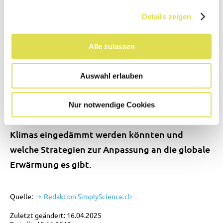
wissenschaftlichen Untersuchungen und erstellt
Details zeigen
regelmässig Berichte über den Stand unseres
Klimas. Der Weltklimarat soll den Regierungen
Alle zulassen
die Grundlage für wissensbasierte
Entscheidungen geben und über die Folgen des
Auswahl erlauben
Klimawandels aufklären. Dazu gehört auch die
Auseinandersetzung mit den Fragen, wie die
Nur notwendige Cookies
vom Menschen verursachten Veränderungen des
Klimas eingedämmt werden könnten und
welche Strategien zur Anpassung an die globale
Erwärmung es gibt.
Quelle:
Redaktion SimplyScience.ch
Zuletzt geändert: 16.04.2025