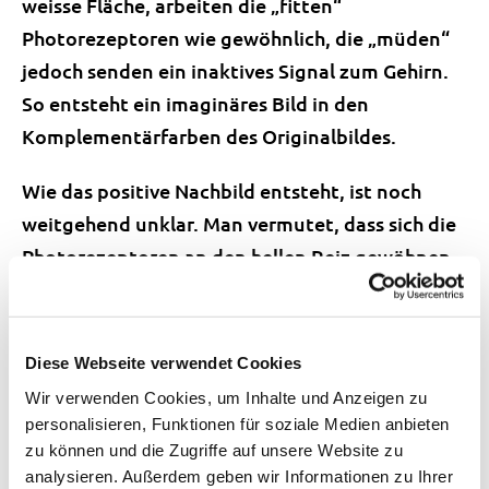
weisse Fläche, arbeiten die „fitten“
Photorezeptoren wie gewöhnlich, die „müden“
jedoch senden ein inaktives Signal zum Gehirn.
So entsteht ein imaginäres Bild in den
Komplementärfarben des Originalbildes.
Wie das positive Nachbild entsteht, ist noch
weitgehend unklar. Man vermutet, dass sich die
Photorezeptoren an den hellen Reiz gewöhnen
und darum die Lichtempfindung noch für kurze
Zeit weiter andauert. Dank diesem Effekt
werden übrigens bei Kinofilmen die
Diese Webseite verwendet Cookies
verschiedenen Einzelbilder als
Wir verwenden Cookies, um Inhalte und Anzeigen zu
zusammenhängend gesehen.
personalisieren, Funktionen für soziale Medien anbieten
zu können und die Zugriffe auf unsere Website zu
Übrigens: Auch die Werbeindustrie kann sich
analysieren. Außerdem geben wir Informationen zu Ihrer