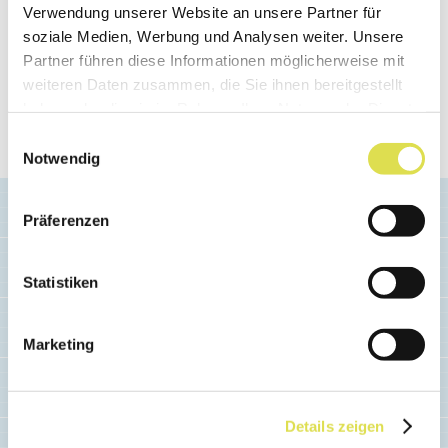
Verwendung unserer Website an unsere Partner für
Nachbilder zunutze machen, wie
dieses Video
soziale Medien, Werbung und Analysen weiter. Unsere
über einen BMW-Werbespot von 2010
zeigt.
Partner führen diese Informationen möglicherweise mit
weiteren Daten zusammen, die Sie ihnen bereitgestellt
haben oder die sie im Rahmen Ihrer Nutzung der Dienste
Quelle:
Redaktion SimplyScience.ch
gesammelt haben.
Einwilligungsauswahl
Erstellt: 17.05.2013
Notwendig
Präferenzen
Statistiken
Ähnliche Artikel
Marketing
Details zeigen