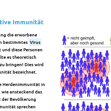
ktive Immunität
ung die erworbene
in bestimmtes
Virus
t und diese Personen
lte es theoretisch
zu bringen! Dies wird
nität bezeichnet.
die Herdenimmunität in
m, wie ansteckend das
z der Bevölkerung
mmunität sprechen