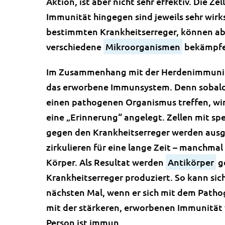
Aktion, ist aber nicht sehr effektiv. Die Z
Immunität hingegen sind jeweils sehr wir
bestimmten Krankheitserreger, können abe
verschiedene
Mikroorganismen
bekämpfe
Im Zusammenhang mit der Herdenimmunitä
das erworbene Immunsystem. Denn sobald 
einen pathogenen Organismus treffen, wi
eine „Erinnerung“ angelegt. Zellen mit sp
gegen den Krankheitserreger werden aus
zirkulieren für eine lange Zeit – manchmal
Körper. Als Resultat werden
Antikörper
g
Krankheitserreger produziert. So kann sic
nächsten Mal, wenn er sich mit dem Pathoge
mit der stärkeren, erworbenen Immunität 
Person ist immun.