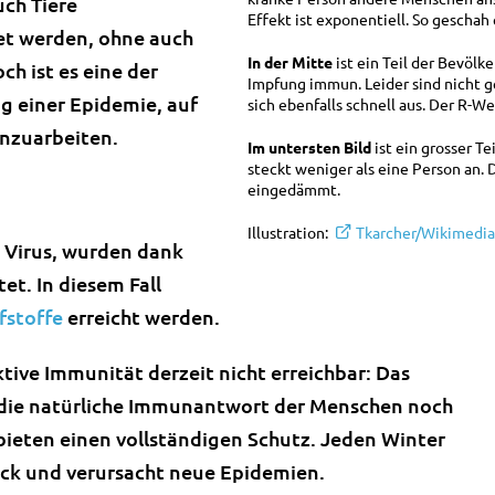
uch Tiere
Effekt ist exponentiell. So geschah
tet werden, ohne auch
In der Mitte
ist ein Teil der Bevölk
h ist es eine der
Impfung immun. Leider sind nicht 
g einer Epidemie, auf
sich ebenfalls schnell aus. Der R-Wer
inzuarbeiten.
Im untersten Bild
ist ein grosser T
steckt weniger als eine Person an. 
eingedämmt.
Illustration:
Tkarcher/Wikimedi
s Virus, wurden dank
t. In diesem Fall
fstoffe
erreicht werden.
ktive Immunität derzeit nicht erreichbar: Das
r die natürliche Immunantwort der Menschen noch
 bieten einen vollständigen Schutz. Jeden Winter
ück und verursacht neue Epidemien.