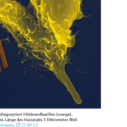
phagozytiert Milzbrandbazillen (orange).
, Länge des Massstabs: 5 Mikrometer. Bild:
inkmann
,
CC BY 2.5