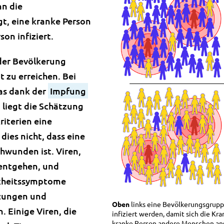
nn die
gt, eine kranke Person
son infiziert.
der Bevölkerung
zu erreichen. Bei
as dank der
Impfung
, liegt die Schätzung
riterien eine
ies nicht, dass eine
chwunden ist. Viren,
entgehen, und
nkheitssymptome
zungen und
Oben
links eine Bevölkerungsgruppe
 Einige Viren, die
infiziert werden, damit sich die Kra
kranke Person andere Menschen anst