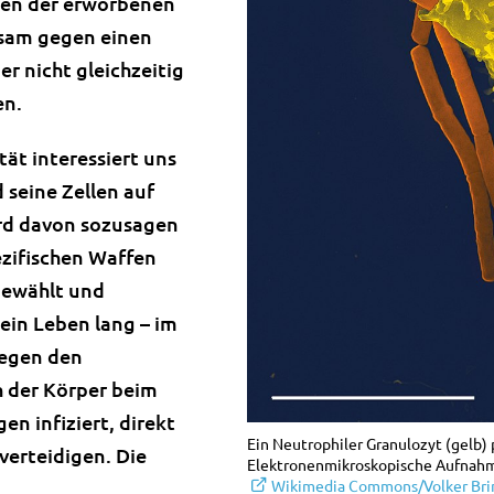
ellen der erworbenen
ksam gegen einen
r nicht gleichzeitig
n.
t interessiert uns
seine Zellen auf
rd davon sozusagen
ezifischen Waffen
gewählt und
 ein Leben lang – im
egen den
h der Körper beim
n infiziert, direkt
Ein Neutrophiler Granulozyt (gelb) 
verteidigen. Die
Elektronenmikroskopische Aufnahme
Wikimedia Commons/Volker Br