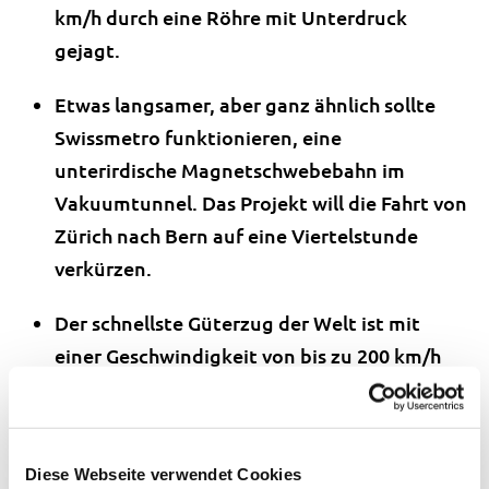
km/h durch eine Röhre mit Unterdruck
gejagt.
Etwas langsamer, aber ganz ähnlich sollte
Swissmetro funktionieren, eine
unterirdische Magnetschwebebahn im
Vakuumtunnel. Das Projekt will die Fahrt von
Zürich nach Bern auf eine Viertelstunde
verkürzen.
Der schnellste Güterzug der Welt ist mit
einer Geschwindigkeit von bis zu 200 km/h
der TGV La Poste in Frankreich.
"The Ghan", mit 1,1 Kilometer und 44 Wagen
der längste Personenzug der Welt, verbindet
Diese Webseite verwendet Cookies