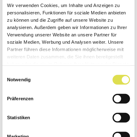
Adelaide an der Südküste Australiens mit
Wir verwenden Cookies, um Inhalte und Anzeigen zu
personalisieren, Funktionen für soziale Medien anbieten
Darwin im Norden. Für die 3000 Kilometer
zu können und die Zugriffe auf unsere Website zu
lange Strecke braucht er 54 Stunden.
analysieren. Außerdem geben wir Informationen zu Ihrer
Verwendung unserer Website an unsere Partner für
Noch länger unterwegs ist der bis zu 2,5
soziale Medien, Werbung und Analysen weiter. Unsere
Kilometer lange Güterzug, der von den
Partner führen diese Informationen möglicherweise mit
Erzminen in Zouerat bis zur Hafenstadt
weiteren Daten zusammen, die Sie ihnen bereitgestellt
haben oder die sie im Rahmen Ihrer Nutzung der Dienste
Nouadhibou in Mauretanien quer durch die
gesammelt haben.
Einwilligungsauswahl
Sahara fährt: Weil Wanderdünen immer
Notwendig
wieder die Schienen begraben, braucht er für
die Fahrt manchmal mehr als eine Woche.
Präferenzen
Quelle:
Technoscope 2/18: Unterwegs – Technik bewegt.
Statistiken
Technoscope ist das Technikmagazin der SATW für Jugendliche
Erstellt: 01.04.2018
Marketing