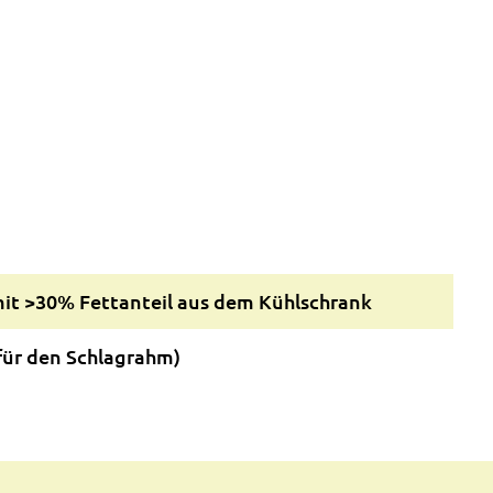
mit >30% Fettanteil aus dem Kühlschrank
für den Schlagrahm)