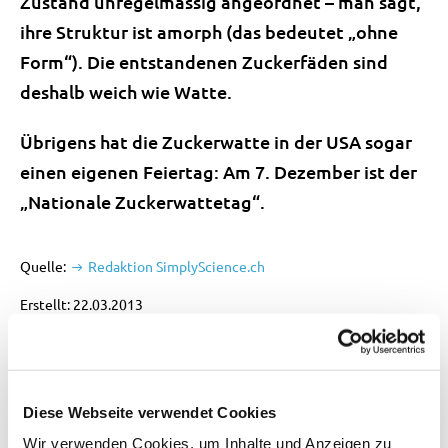
Zustand unregelmässig angeordnet – man sagt,
ihre Struktur ist amorph (das bedeutet „ohne
Form“). Die entstandenen Zuckerfäden sind
deshalb weich wie Watte.
Übrigens hat die Zuckerwatte in der USA sogar
einen eigenen Feiertag: Am 7. Dezember ist der
„Nationale Zuckerwattetag“.
Quelle:
Redaktion SimplyScience.ch
Erstellt: 22.03.2013
Dieser Beitrag wurde automatisch aus unserem
alten Redaktionssystem auf die aktuelle
Website importiert. Wir freuen uns, wenn uns
Diese Webseite verwendet Cookies
allfällige Darstellungsfehler gemeldet werden:
Wir verwenden Cookies, um Inhalte und Anzeigen zu