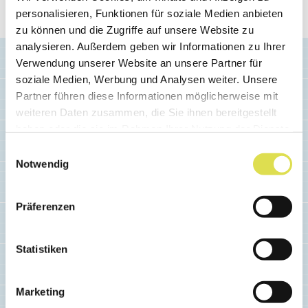
redaktion(at)simplyscience.ch
.
personalisieren, Funktionen für soziale Medien anbieten
zu können und die Zugriffe auf unsere Website zu
analysieren. Außerdem geben wir Informationen zu Ihrer
Verwendung unserer Website an unsere Partner für
soziale Medien, Werbung und Analysen weiter. Unsere
Partner führen diese Informationen möglicherweise mit
weiteren Daten zusammen, die Sie ihnen bereitgestellt
haben oder die sie im Rahmen Ihrer Nutzung der Dienste
Ähnliche Artikel
gesammelt haben.
Einwilligungsauswahl
Notwendig
Präferenzen
Statistiken
Marketing