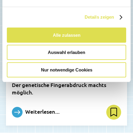
Details zeigen
Alle zulassen
TECHNIK & MATERIALIEN
Käsefälschern auf der Spur
Auswahl erlauben
Auch Käse wird gefälscht! Doch wie kann
man verhindern, das solche Produkte als
Nur notwendige Cookies
echter Schweizer Käse verkauft werden?
Der genetische Fingerabdruck machts
möglich.
Weiterlesen...