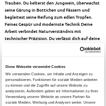
Trauben. Du kelterst den Jungwein, überwachst
seine Gärung in Bottichen und Fässern und
begleitest seine Reifung zum edlen Tropfen.
Feines Gespür und modernste Technik Deine
Arbeit verbindet Naturverständnis mit
technischer Präzision. Du verlässt dich auf deine
Augen, deine Nase und deinen Gaumen, aber
auch auf mikroskopische und chemische
Analysen. Und schliesslich gehören zu deinen
Aufgaben auch das Marketing und der Kontakt
Diese Webseite verwendet Cookies
zu den Kund:innen. Die Lehre dauert 3 Jahre. Ein
Wir verwenden Cookies, um Inhalte und Anzeigen zu
personalisieren, Funktionen für soziale Medien anbieten
Lehrjahr im Welschland oder im Tessin bietet
zu können und die Zugriffe auf unsere Website zu
Einblicke in andere Weinregionen und nach dem
analysieren. Außerdem geben wir Informationen zu Ihrer
Lehrabschluss locken Arbeitsaufenthalte in
Verwendung unserer Website an unsere Partner für
Amerika, Südafrika oder Frankreich.
soziale Medien, Werbung und Analysen weiter. Unsere